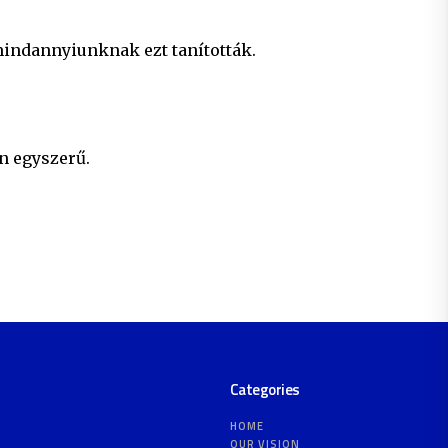
indannyiunknak ezt tanították.
n egyszerű.
Categories
HOME
OUR VISION