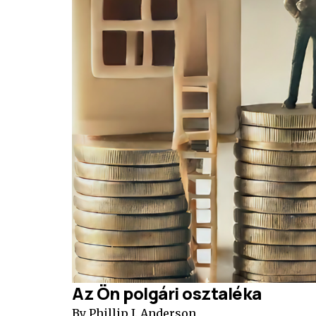
Az Ön polgári osztaléka
By Phillip J. Anderson